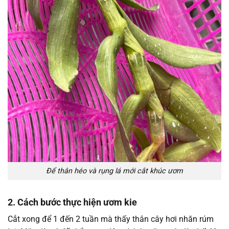
Để thân héo và rụng lá mới cắt khúc ươm
2. Cách bước thực hiện ươm kie
Cắt xong để 1 đến 2 tuần mà thấy thân cây hơi nhăn rúm