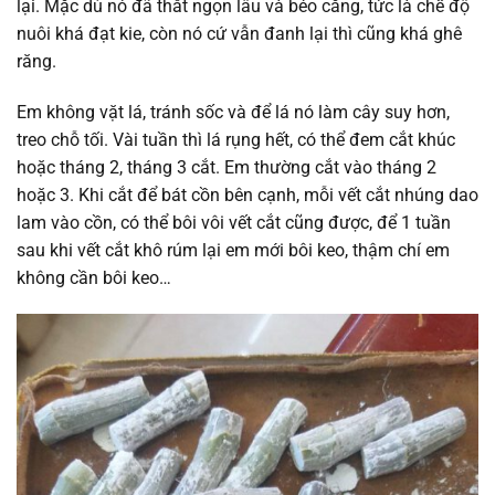
lại. Mặc dù nó đã thắt ngọn lâu và béo căng, tức là chế độ
nuôi khá đạt kie, còn nó cứ vẫn đanh lại thì cũng khá ghê
răng.
Em không vặt lá, tránh sốc và để lá nó làm cây suy hơn,
treo chỗ tối. Vài tuần thì lá rụng hết, có thể đem cắt khúc
hoặc tháng 2, tháng 3 cắt. Em thường cắt vào tháng 2
hoặc 3. Khi cắt để bát cồn bên cạnh, mỗi vết cắt nhúng dao
lam vào cồn, có thể bôi vôi vết cắt cũng được, để 1 tuần
sau khi vết cắt khô rúm lại em mới bôi keo, thậm chí em
không cần bôi keo…