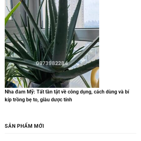
Nha đam Mỹ: Tất tần tật về công dụng, cách dùng và bí
kíp trồng bẹ to, giàu dược tính
SẢN PHẨM MỚI