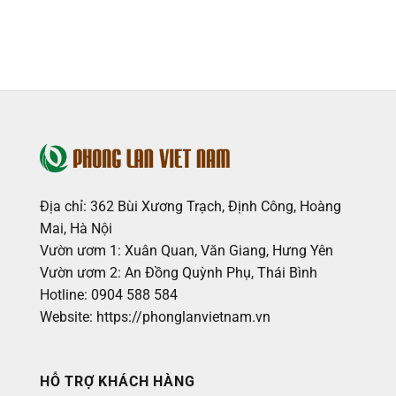
là:
tại
95.000₫.
là:
85.000₫.
Địa chỉ: 362 Bùi Xương Trạch, Định Công, Hoàng
Mai, Hà Nội
Vườn ươm 1: Xuân Quan, Văn Giang, Hưng Yên
Vườn ươm 2: An Đồng Quỳnh Phụ, Thái Bình
Hotline: 0904 588 584
Website: https://phonglanvietnam.vn
HỖ TRỢ KHÁCH HÀNG