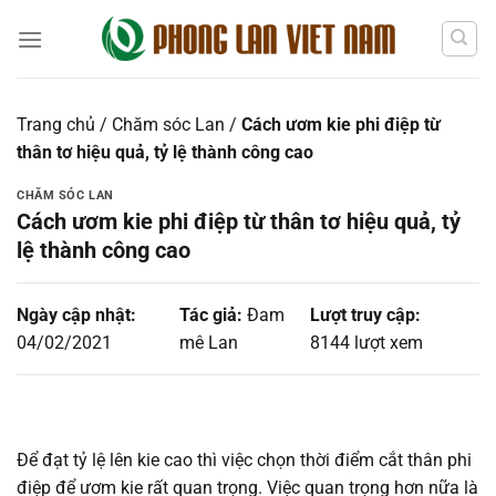
Chuyển
đến
nội
dung
Trang chủ
/
Chăm sóc Lan
/
Cách ươm kie phi điệp từ
thân tơ hiệu quả, tỷ lệ thành công cao
CHĂM SÓC LAN
Cách ươm kie phi điệp từ thân tơ hiệu quả, tỷ
lệ thành công cao
Ngày cập nhật:
Tác giả:
Đam
Lượt truy cập:
04/02/2021
mê Lan
8144 lượt xem
Để đạt tỷ lệ lên kie cao thì việc chọn thời điểm cắt thân phi
điệp để ươm kie rất quan trọng. Việc quan trọng hơn nữa là