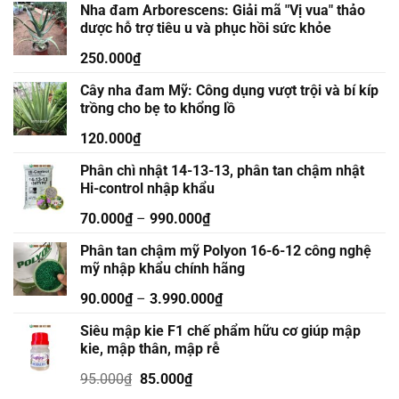
Nha đam Arborescens: Giải mã "Vị vua" thảo
dược hỗ trợ tiêu u và phục hồi sức khỏe
250.000
₫
Cây nha đam Mỹ: Công dụng vượt trội và bí kíp
trồng cho bẹ to khổng lồ
120.000
₫
Phân chì nhật 14-13-13, phân tan chậm nhật
Hi-control nhập khẩu
70.000
₫
–
990.000
₫
Phân tan chậm mỹ Polyon 16-6-12 công nghệ
mỹ nhập khẩu chính hãng
90.000
₫
–
3.990.000
₫
Siêu mập kie F1 chế phẩm hữu cơ giúp mập
kie, mập thân, mập rễ
Giá
Giá
95.000
₫
85.000
₫
gốc
hiện