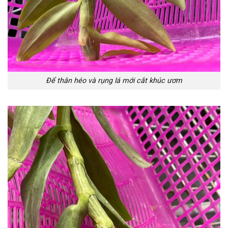
Để thân héo và rụng lá mới cắt khúc ươm