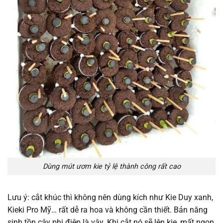
Dùng mút ươm kie tỷ lệ thành công rất cao
Lưu ý: cắt khúc thì không nên dùng kích như Kie Duy xanh,
Kieki Pro Mỹ… rất dễ ra hoa và không cần thiết. Bản năng
sinh tồn cây phi điệp là vậy. Khi cắt nó sẽ lên kie, mất ngọn