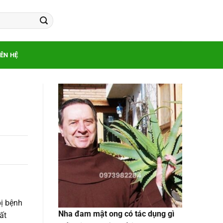
IÊN HỆ
bị bệnh
Nha đam mật ong có tác dụng gì
ất