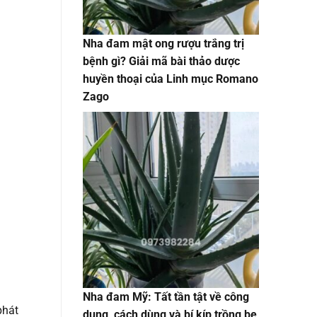
Nha đam mật ong rượu trắng trị
bệnh gì? Giải mã bài thảo dược
huyền thoại của Linh mục Romano
Zago
Nha đam Mỹ: Tất tần tật về công
phát
dụng, cách dùng và bí kíp trồng bẹ