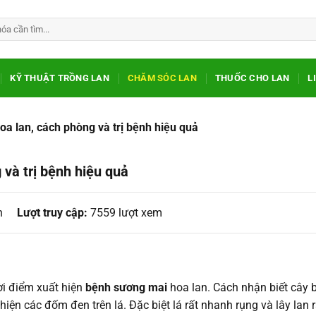
KỸ THUẬT TRỒNG LAN
CHĂM SÓC LAN
THUỐC CHO LAN
L
a lan, cách phòng và trị bệnh hiệu quả
và trị bệnh hiệu quả
n
Lượt truy cập:
7559 lượt xem
ời điểm xuất hiện
bệnh sương mai
hoa lan. Cách nhận biết cây 
hiện các đốm đen trên lá. Đặc biệt lá rất nhanh rụng và lây lan r