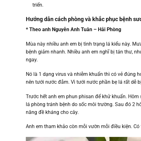
triển.
Hướng dẫn cách phòng và khắc phục bệnh sươ
* Theo anh Nguyễn Anh Tuân – Hải Phòng
Mùa này nhiều anh em bị tình trạng lá kiểu này. M
bệnh giảm nhanh. Nhiều anh em nghĩ bị tán thư, nhưn
ngay.
Nó là 1 dạng virus và nhiễm khuẩn thì có vẻ đúng 
nên tưới nước đẫm. Vì tưới nước phần bẹ lá rất dễ b
Trước hết anh em phun phisan để khử khuẩn. Hôm sa
lá phòng tránh bệnh do sốc môi trường. Sau đó 2 hô
năng đề kháng cho cây.
Anh em tham khảo còn mỗi vườn mỗi điều kiện. Có t