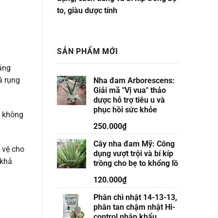
to, giàu dược tính
SẢN PHẨM MỚI
áng
á rụng
Nha đam Arborescens:
Giải mã "Vị vua" thảo
dược hỗ trợ tiêu u và
phục hồi sức khỏe
m không
250.000
₫
Cây nha đam Mỹ: Công
 vệ cho
dụng vượt trội và bí kíp
 khả
trồng cho bẹ to khổng lồ
120.000
₫
Phân chì nhật 14-13-13,
phân tan chậm nhật Hi-
control nhập khẩu