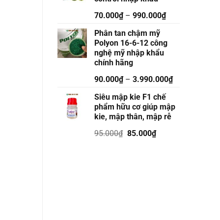
70.000
₫
–
990.000
₫
Phân tan chậm mỹ
Polyon 16-6-12 công
nghệ mỹ nhập khẩu
chính hãng
90.000
₫
–
3.990.000
₫
Siêu mập kie F1 chế
phẩm hữu cơ giúp mập
kie, mập thân, mập rễ
Giá
Giá
95.000
₫
85.000
₫
gốc
hiện
là:
tại
95.000₫.
là:
85.000₫.