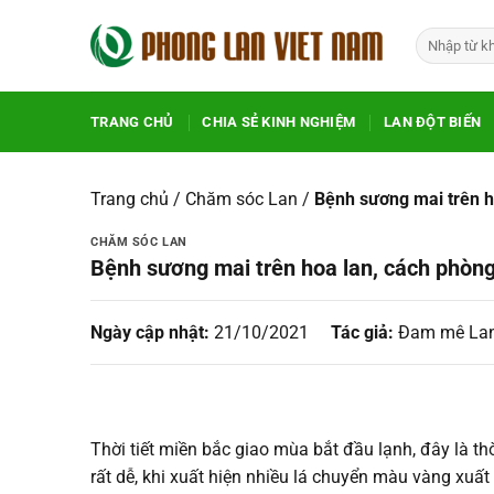
Chuyển
Tìm
đến
kiếm:
nội
dung
TRANG CHỦ
CHIA SẺ KINH NGHIỆM
LAN ĐỘT BIẾN
Trang chủ
/
Chăm sóc Lan
/
Bệnh sương mai trên ho
CHĂM SÓC LAN
Bệnh sương mai trên hoa lan, cách phòng 
Ngày cập nhật:
21/10/2021
Tác giả:
Đam mê La
Thời tiết miền bắc giao mùa bắt đầu lạnh, đây là th
rất dễ, khi xuất hiện nhiều lá chuyển màu vàng xuất 