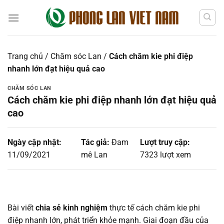
Chuyển
đến
nội
dung
Trang chủ
/
Chăm sóc Lan
/
Cách chăm kie phi điệp
nhanh lớn đạt hiệu quả cao
CHĂM SÓC LAN
Cách chăm kie phi điệp nhanh lớn đạt hiệu quả
cao
Ngày cập nhật:
Tác giả:
Đam
Lượt truy cập:
11/09/2021
mê Lan
7323 lượt xem
Bài viết
chia sẻ kinh nghiệm
thực tế cách chăm kie phi
điệp nhanh lớn, phát triển khỏe mạnh. Giai đoạn đầu của