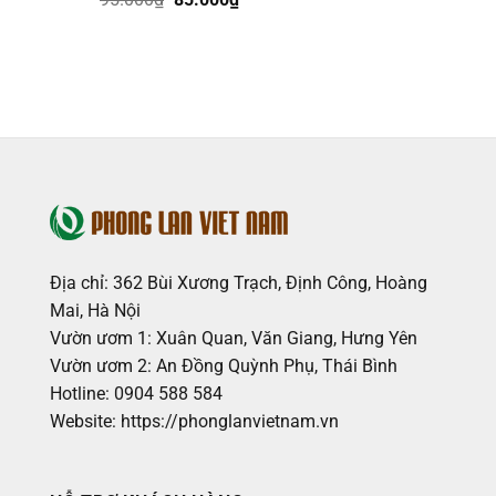
gốc
hiện
là:
tại
95.000₫.
là:
85.000₫.
Địa chỉ: 362 Bùi Xương Trạch, Định Công, Hoàng
Mai, Hà Nội
Vườn ươm 1: Xuân Quan, Văn Giang, Hưng Yên
Vườn ươm 2: An Đồng Quỳnh Phụ, Thái Bình
Hotline: 0904 588 584
Website: https://phonglanvietnam.vn