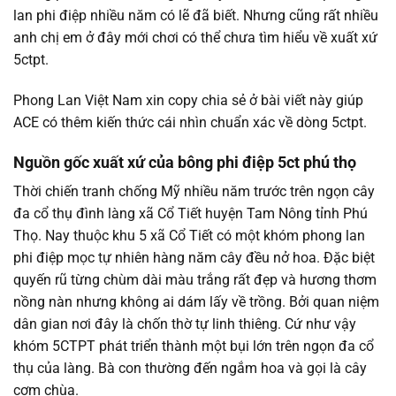
lan phi điệp nhiều năm có lẽ đã biết. Nhưng cũng rất nhiều
anh chị em ở đây mới chơi có thể chưa tìm hiểu về xuất xứ
5ctpt.
Phong Lan Việt Nam xin copy chia sẻ ở bài viết này giúp
ACE có thêm kiến thức cái nhìn chuẩn xác về dòng 5ctpt.
Nguồn gốc xuất xứ của bông phi điệp 5ct phú thọ
Thời chiến tranh chống Mỹ nhiều năm trước trên ngọn cây
đa cổ thụ đình làng xã Cổ Tiết huyện Tam Nông tỉnh Phú
Thọ. Nay thuộc khu 5 xã Cổ Tiết có một khóm phong lan
phi điệp mọc tự nhiên hàng năm cây đều nở hoa. Đặc biệt
quyến rũ từng chùm dài màu trắng rất đẹp và hương thơm
nồng nàn nhưng không ai dám lấy về trồng. Bởi quan niệm
dân gian nơi đây là chốn thờ tự linh thiêng. Cứ như vậy
khóm 5CTPT phát triển thành một bụi lớn trên ngọn đa cổ
thụ của làng. Bà con thường đến ngắm hoa và gọi là cây
cơm chùa.