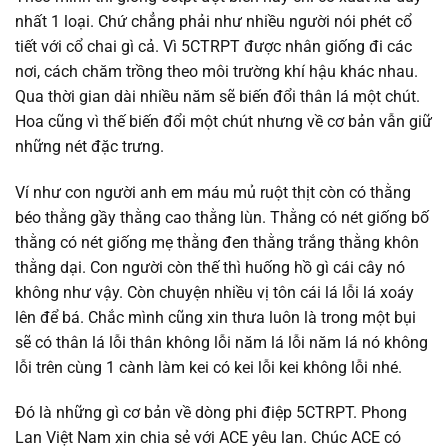
nhất 1 loại. Chứ chẳng phải như nhiều người nói phét cổ
tiết với cổ chai gì cả. Vì 5CTRPT được nhân giống đi các
nơi, cách chăm trồng theo môi trường khí hậu khác nhau.
Qua thời gian dài nhiều năm sẽ biến đổi thân lá một chút.
Hoa cũng vì thế biến đổi một chút nhưng về cơ bản vẫn giữ
những nét đặc trưng.
Ví như con người anh em máu mủ ruột thịt còn có thằng
béo thằng gầy thằng cao thằng lùn. Thằng có nét giống bố
thằng có nét giống mẹ thằng đen thằng trắng thằng khôn
thằng dại. Con người còn thế thì huống hồ gì cái cây nó
không như vậy. Còn chuyện nhiều vị tôn cái lá lỗi lá xoáy
lên để bá. Chắc mình cũng xin thưa luôn là trong một bụi
sẽ có thân lá lỗi thân không lỗi năm lá lỗi năm lá nó không
lỗi trên cùng 1 cành làm kei có kei lỗi kei không lỗi nhé.
Đó là những gì cơ bản về dòng phi điệp 5CTRPT. Phong
Lan Việt Nam xin chia sẻ với ACE yêu lan. Chúc ACE có