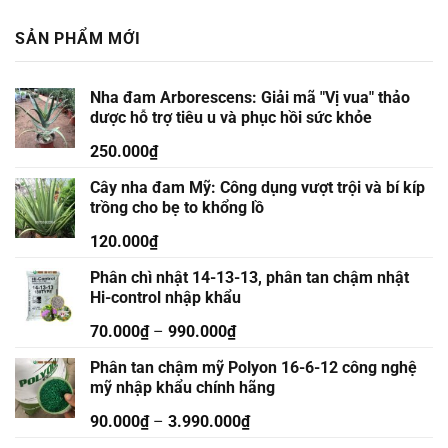
SẢN PHẨM MỚI
Nha đam Arborescens: Giải mã "Vị vua" thảo
dược hỗ trợ tiêu u và phục hồi sức khỏe
250.000
₫
Cây nha đam Mỹ: Công dụng vượt trội và bí kíp
trồng cho bẹ to khổng lồ
120.000
₫
Phân chì nhật 14-13-13, phân tan chậm nhật
Hi-control nhập khẩu
70.000
₫
–
990.000
₫
Phân tan chậm mỹ Polyon 16-6-12 công nghệ
mỹ nhập khẩu chính hãng
90.000
₫
–
3.990.000
₫