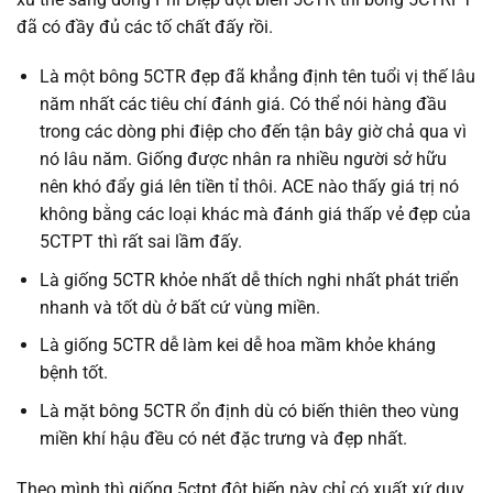
đã có đầy đủ các tố chất đấy rồi.
Là một bông 5CTR đẹp đã khẳng định tên tuổi vị thế lâu
năm nhất các tiêu chí đánh giá. Có thể nói hàng đầu
trong các dòng phi điệp cho đến tận bây giờ chả qua vì
nó lâu năm. Giống được nhân ra nhiều người sở hữu
nên khó đẩy giá lên tiền tỉ thôi. ACE nào thấy giá trị nó
không bằng các loại khác mà đánh giá thấp vẻ đẹp của
5CTPT thì rất sai lầm đấy.
Là giống 5CTR khỏe nhất dễ thích nghi nhất phát triển
nhanh và tốt dù ở bất cứ vùng miền.
Là giống 5CTR dễ làm kei dễ hoa mầm khỏe kháng
bệnh tốt.
Là mặt bông 5CTR ổn định dù có biến thiên theo vùng
miền khí hậu đều có nét đặc trưng và đẹp nhất.
Theo mình thì giống 5ctpt đột biến này chỉ có xuất xứ duy