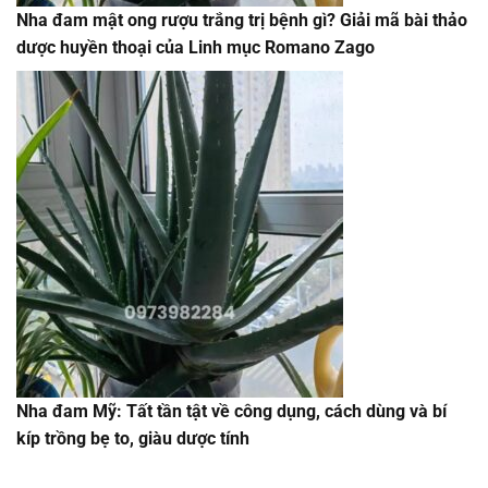
Nha đam mật ong rượu trắng trị bệnh gì? Giải mã bài thảo
dược huyền thoại của Linh mục Romano Zago
Nha đam Mỹ: Tất tần tật về công dụng, cách dùng và bí
kíp trồng bẹ to, giàu dược tính