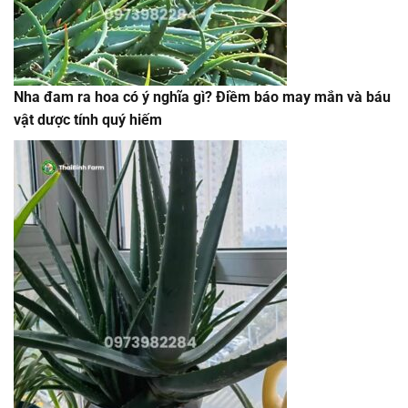
Nha đam ra hoa có ý nghĩa gì? Điềm báo may mắn và báu
vật dược tính quý hiếm