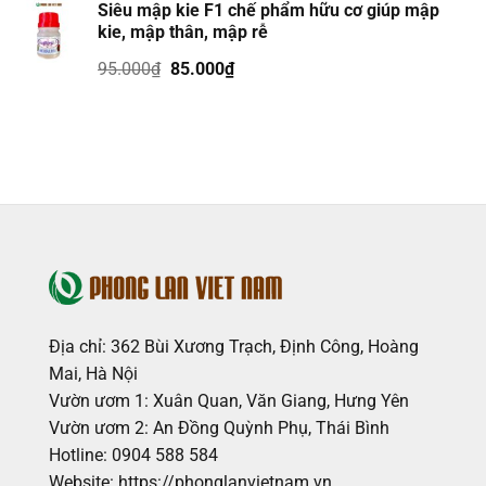
Siêu mập kie F1 chế phẩm hữu cơ giúp mập
kie, mập thân, mập rễ
Giá
Giá
95.000
₫
85.000
₫
gốc
hiện
là:
tại
95.000₫.
là:
85.000₫.
Địa chỉ: 362 Bùi Xương Trạch, Định Công, Hoàng
Mai, Hà Nội
Vườn ươm 1: Xuân Quan, Văn Giang, Hưng Yên
Vườn ươm 2: An Đồng Quỳnh Phụ, Thái Bình
Hotline: 0904 588 584
Website: https://phonglanvietnam.vn