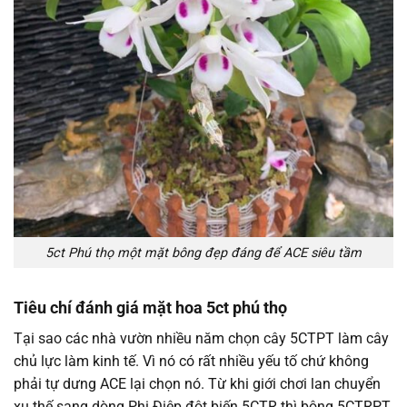
5ct Phú thọ một mặt bông đẹp đáng để ACE siêu tầm
Tiêu chí đánh giá mặt hoa 5ct phú thọ
Tại sao các nhà vườn nhiều năm chọn cây 5CTPT làm cây
chủ lực làm kinh tế. Vì nó có rất nhiều yếu tố chứ không
phải tự dưng ACE lại chọn nó. Từ khi giới chơi lan chuyển
xu thế sang dòng Phi Điệp đột biến 5CTR thì bông 5CTRPT