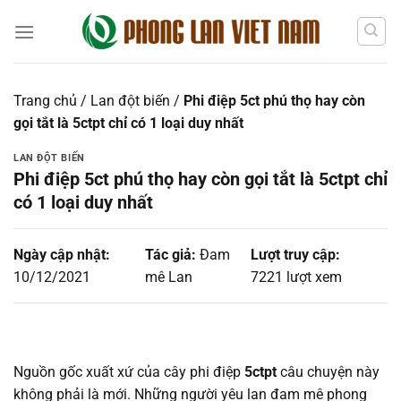
Chuyển
đến
nội
dung
Trang chủ
/
Lan đột biến
/
Phi điệp 5ct phú thọ hay còn
gọi tắt là 5ctpt chỉ có 1 loại duy nhất
LAN ĐỘT BIẾN
Phi điệp 5ct phú thọ hay còn gọi tắt là 5ctpt chỉ
có 1 loại duy nhất
Ngày cập nhật:
Tác giả:
Đam
Lượt truy cập:
10/12/2021
mê Lan
7221 lượt xem
Nguồn gốc xuất xứ của cây phi điệp
5ctpt
câu chuyện này
không phải là mới. Những người yêu lan đam mê phong