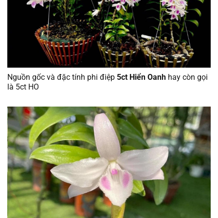
Nguồn gốc và đặc tính phi điệp
5ct Hiển Oanh
hay còn gọi
là 5ct HO