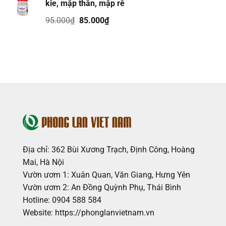
kie, mập thân, mập rễ
Giá
Giá
95.000
₫
85.000
₫
gốc
hiện
là:
tại
95.000₫.
là:
85.000₫.
Địa chỉ: 362 Bùi Xương Trạch, Định Công, Hoàng
Mai, Hà Nội
Vườn ươm 1: Xuân Quan, Văn Giang, Hưng Yên
Vườn ươm 2: An Đồng Quỳnh Phụ, Thái Bình
Hotline: 0904 588 584
Website: https://phonglanvietnam.vn