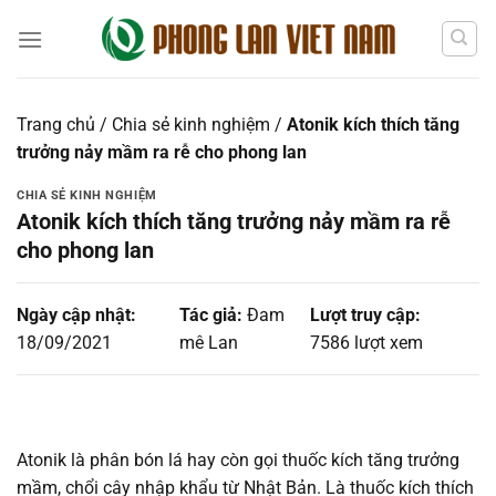
Chuyển
đến
nội
dung
Trang chủ
/
Chia sẻ kinh nghiệm
/
Atonik kích thích tăng
trưởng nảy mầm ra rễ cho phong lan
CHIA SẺ KINH NGHIỆM
Atonik kích thích tăng trưởng nảy mầm ra rễ
cho phong lan
Ngày cập nhật:
Tác giả:
Đam
Lượt truy cập:
18/09/2021
mê Lan
7586 lượt xem
Atonik là phân bón lá hay còn gọi thuốc kích tăng trưởng
mầm, chổi cây nhập khẩu từ Nhật Bản. Là thuốc kích thích