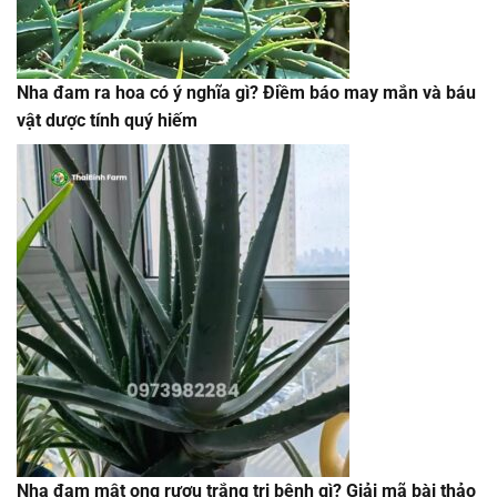
Nha đam ra hoa có ý nghĩa gì? Điềm báo may mắn và báu
vật dược tính quý hiếm
Nha đam mật ong rượu trắng trị bệnh gì? Giải mã bài thảo