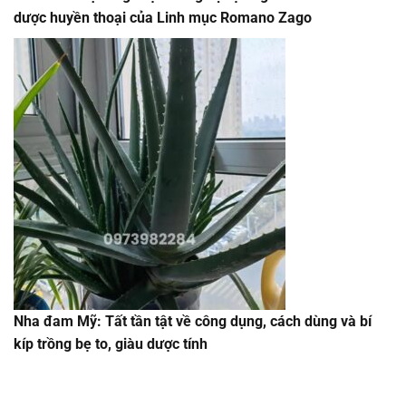
dược huyền thoại của Linh mục Romano Zago
Nha đam Mỹ: Tất tần tật về công dụng, cách dùng và bí
kíp trồng bẹ to, giàu dược tính