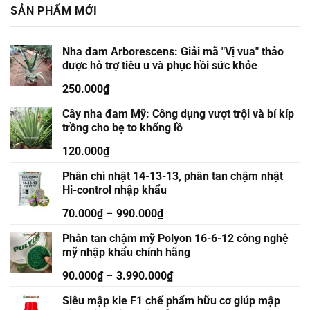
SẢN PHẨM MỚI
Nha đam Arborescens: Giải mã "Vị vua" thảo
dược hỗ trợ tiêu u và phục hồi sức khỏe
250.000
₫
Cây nha đam Mỹ: Công dụng vượt trội và bí kíp
trồng cho bẹ to khổng lồ
120.000
₫
Phân chì nhật 14-13-13, phân tan chậm nhật
Hi-control nhập khẩu
70.000
₫
–
990.000
₫
Phân tan chậm mỹ Polyon 16-6-12 công nghệ
mỹ nhập khẩu chính hãng
90.000
₫
–
3.990.000
₫
Siêu mập kie F1 chế phẩm hữu cơ giúp mập