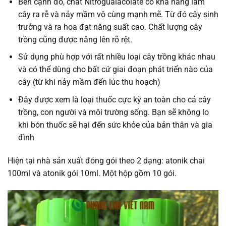
Bên cạnh đó, chất Nitrogualacolate có khả năng làm
cây ra rễ và nảy mầm vô cùng mạnh mẽ. Từ đó cây sinh
trưởng và ra hoa đạt năng suất cao. Chất lượng cây
trồng cũng được nâng lên rõ rệt.
Sử dụng phù hợp với rất nhiều loại cây trồng khác nhau
và có thể dùng cho bất cứ giai đoạn phát triển nào của
cây (từ khi nảy mầm đến lúc thu hoạch)
Đây được xem là loại thuốc cực kỳ an toàn cho cả cây
trồng, con người và môi trường sống. Bạn sẽ không lo
khi bón thuốc sẽ hại đến sức khỏe của bản thân và gia
đình
Hiện tại nhà sản xuất đóng gói theo 2 dạng: atonik chai
100ml và atonik gói 10ml. Một hộp gồm 10 gói.