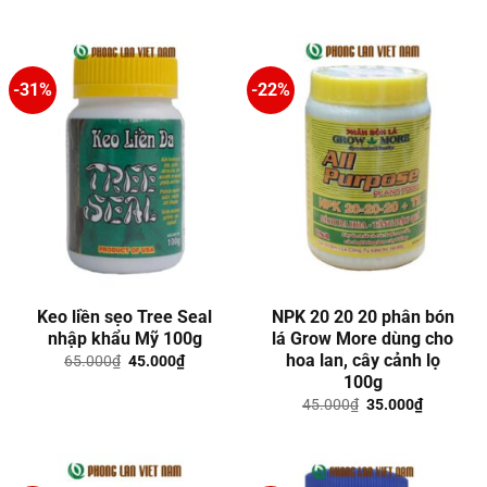
là:
tại
65.000₫.
là:
55.000₫.
-31%
-22%
Keo liền sẹo Tree Seal
NPK 20 20 20 phân bón
nhập khẩu Mỹ 100g
lá Grow More dùng cho
hoa lan, cây cảnh lọ
Giá
Giá
65.000
₫
45.000
₫
gốc
hiện
100g
là:
tại
65.000₫.
là:
Giá
Giá
45.000
₫
35.000
₫
45.000₫.
gốc
hiện
là:
tại
45.000₫.
là:
35.000₫.