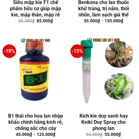
Siêu mập kie F1 chế
Benkona cho lan thuốc
phẩm hữu cơ giúp mập
khử trùng, trị nấm, thối
kie, mập thân, mập rễ
nhũn, làm sạch giá thể
Giá
Giá
95.000
₫
85.000
₫
35.000
₫
–
135.000
₫
gốc
hiện
là:
tại
95.000₫.
là:
85.000₫.
-18%
-15%
B1 thái cho hoa lan nhập
Kích kie duy xanh hay
khẩu chính hãng kích rễ,
Keiki Duy Spray cho
chống sốc cho cây
phong lan
Giá
Giá
45.000
₫
–
125.000
₫
65.000
₫
55.000
₫
gốc
hiện