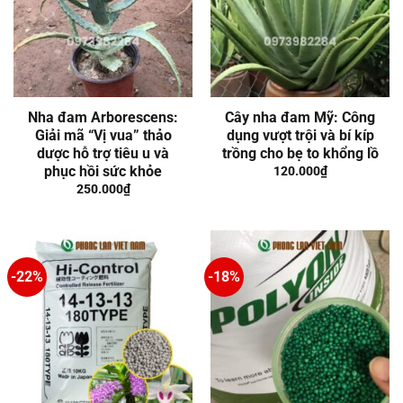
Nha đam Arborescens:
Cây nha đam Mỹ: Công
Giải mã “Vị vua” thảo
dụng vượt trội và bí kíp
dược hỗ trợ tiêu u và
trồng cho bẹ to khổng lồ
phục hồi sức khỏe
120.000
₫
250.000
₫
-22%
-18%