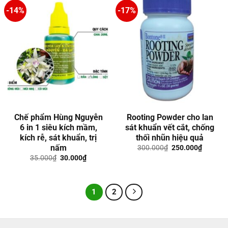
-14%
-17%
Chế phẩm Hùng Nguyễn
Rooting Powder cho lan
6 in 1 siêu kích mầm,
sát khuẩn vết cắt, chống
kích rễ, sát khuẩn, trị
thối nhũn hiệu quả
nấm
Giá
Giá
300.000
₫
250.000
₫
gốc
hiện
Giá
Giá
35.000
₫
30.000
₫
là:
tại
gốc
hiện
300.000₫.
là:
là:
tại
250.000
35.000₫.
là:
30.000₫.
1
2