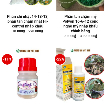
Phân chì nhật 14-13-13,
Phân tan chậm mỹ
phân tan chậm nhật Hi-
Polyon 16-6-12 công
control nhập khẩu
nghệ mỹ nhập khẩu
chính hãng
70.000
₫
–
990.000
₫
90.000
₫
–
3.990.000
₫
-11%
-22%